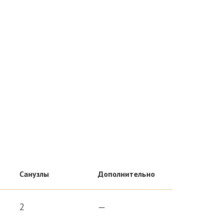
ьная возможность выбора. А что
руга.
Санузлы
Дополнительно
2
—