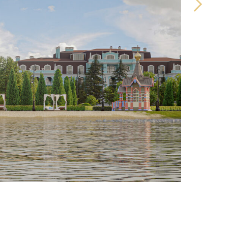
mail@ekaterinovka.club
ть
(pdf)
та в пользование
(pdf)
 с.п.
(pdf)