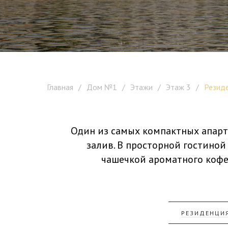
Ре
Главная
/
Дом №1
/
Этажи
/
Этаж 3
/
Резид
Один из самых компактных апарт
залив. В просторной гостино
чашечкой ароматного кофе
РЕЗИДЕНЦИЯ