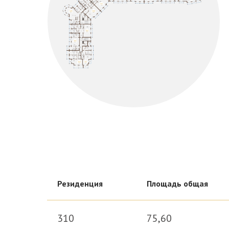
головокружительные виды на кр
Выбир
Резиденция
Площадь общая
310
75,60