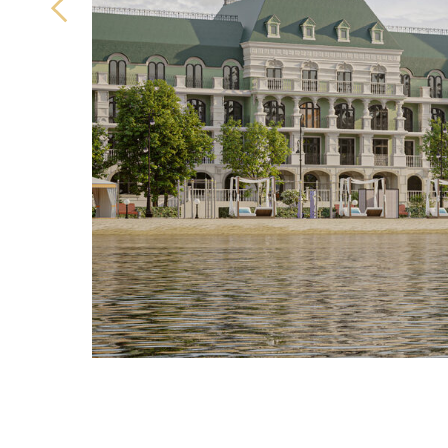
Свидетельство собственности на все участки
(pdf)
Схема электрификации поселка
(pdf)
Технические условия подключения к газораспределите
(pdf)
Лицензия на пользование недрами
(pdf)