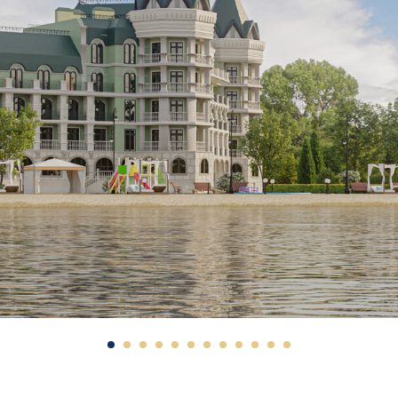
Россия, Тверская область, п. Екатериновка
Выписка из ЕГРП силовая электрическая се
Решение о предоставлении водного объек
льной сети
Уведомление администрации Городенского
Профили дорог
(pdf)