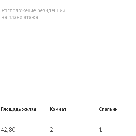
асавицу Волгу. Этот дом – настоящая гордость и уникал
Расположение резиденции
может быть важнее эксклюзивных возможностей?
на плане этажа
айте Вашу резиденцию – вы обязательно узнаете друг д
Площадь жилая
Комнат
Спальни
42,80
2
1