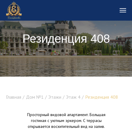
Резиденция 408
Резиденция 1
Главная
/
Дом №1
/
Этажи
/
Этаж 4
/
Резиденция 408
Просторный видовой апартамент. Большая
гостиная с уютным эркером. С террасы
открывается восхитительный вид на залив.