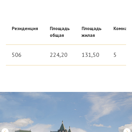
Резиденция
Площадь
Площадь
Комнат
общая
жилая
Здесь царит атмосфера закрыто
головокружительные виды на кра
506
224,20
131,50
5
Выбир