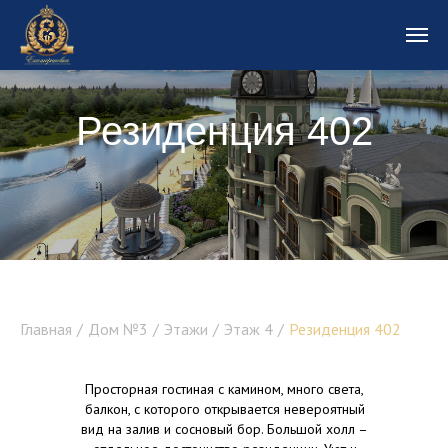
Резиденция 402
Резиденция 1
Главная
/
Дом №3
/
Этажи
/
Этаж 4
/
Резиденция 402
Просторная гостиная с камином, много света,
балкон, с которого открывается невероятный
вид на залив и сосновый бор. Большой холл –