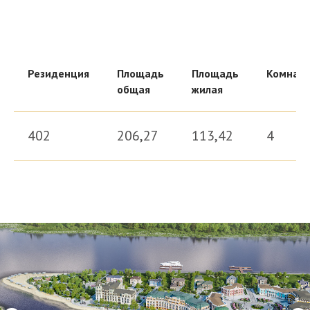
Резиденция
Площадь
Площадь
Комнат
общая
жилая
Здесь царит атмосфера закрыто
головокружительные виды на кра
402
206,27
113,42
4
Выбир