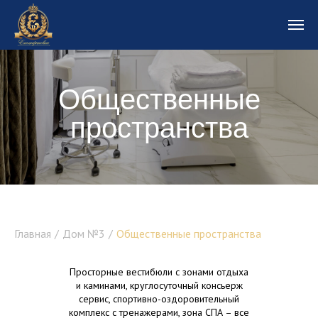
ЗОНЫ ОТДЫХА С КАМИНАМИ В
ВЕСТИБЮЛЯХ. СОБСТВЕННЫЙ СПА И
ФИТНЕС ЦЕНТРЫ, КРУГЛОСУТОЧНЫЙ
Общественные
КОНСЬЕРЖ-СЕРВИС. КОЛЯСОЧНЫЕ И
ДУШЕВЫЕ ДЛЯ ДОМАШНИХ ПИТОМЦЕВ.
пространства
Главная
/
Дом №3
/
Общественные пространства
Просторные вестибюли с зонами отдыха
и каминами, круглосуточный консьерж
сервис, спортивно-оздоровительный
комплекс с тренажерами, зона СПА – все