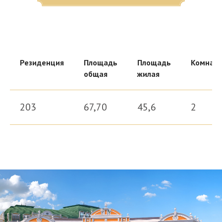
Резиденция
Площадь
Площадь
Комнат
общая
жилая
Здесь царит атмосфера закрыто
головокружительные виды на кра
203
67,70
45,6
2
Выбир