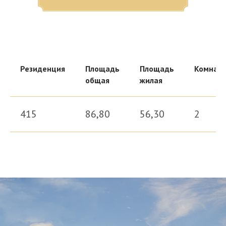
Резиденция
Площадь
Площадь
Комнат
Здесь царит атмосфера закрыто
общая
жилая
головокружительные виды на кра
415
86,80
56,30
2
Выбир