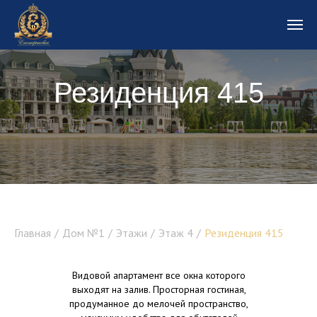
Резиденция 415
Резиденция 1
Главная
/
Дом №1
/
Этажи
/
Этаж 4
/
Резиденция 415
Видовой апартамент все окна которого
выходят на залив. Просторная гостиная,
продуманное до мелочей пространство,