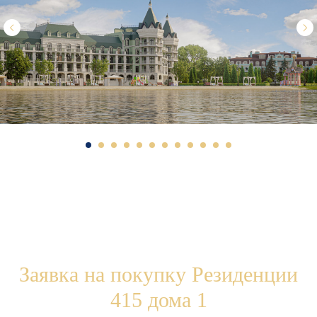
Здесь царит атмосфера закрыто
головокружительные виды на кра
Выбир
Заявка на покупку Резиденции
415 дома 1