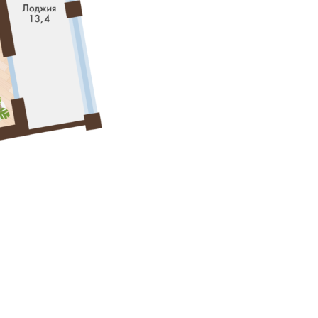
ьная возможность выбора. А что
руга.
з окон и с террас открываются