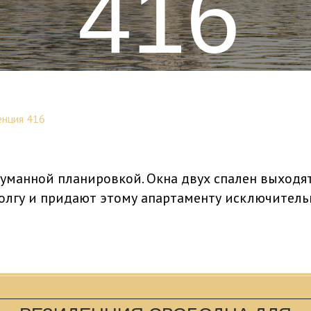
416
зиденц
енция 416
манной планировкой. Окна двух спален выходят н
Волгу и придают этому апартаменту исключитель