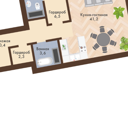
асавицу Волгу. Этот дом – настоящая гордость и уникал
может быть важнее эксклюзивных возможностей?
айте Вашу резиденцию – вы обязательно узнаете друг д
ого клуба с сервисом именитых 5 звездочных отелей. И