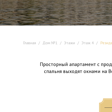
Ре
Главная
/
Дом №1
/
Этажи
/
Этаж 4
/
Резид
Просторный апартамент с проду
спальня выходят окнами на 