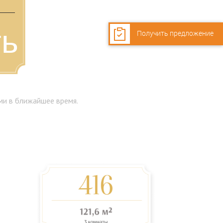
ия 1
ть
Получить предложение
ми в ближайшее время.