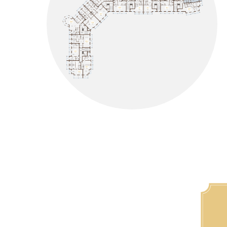
головокружительные виды на кр
Выбир