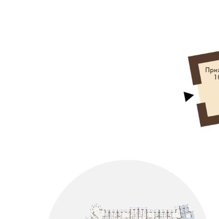
головокружительные виды на кр
Выбир
Здесь царит атмосфера закрыт